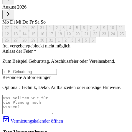
August 2026
Mo
Di
Mi
Do
Fr
Sa
So
27
28
29
30
31
1
2
3
4
5
6
7
8
9
10
11
12
13
14
15
16
17
18
19
20
21
22
23
24
25
26
27
28
29
30
31
1
2
3
4
5
6
frei
vergeben/geblockt
nicht möglich
Anlass der Feier *
Zum Beispiel Geburtstag, Abschlussfeier oder Vereinsabend.
Besondere Anforderungen
Optional: Technik, Deko, Aufbauzeiten oder sonstige Hinweise.
Vermietungskalender öffnen