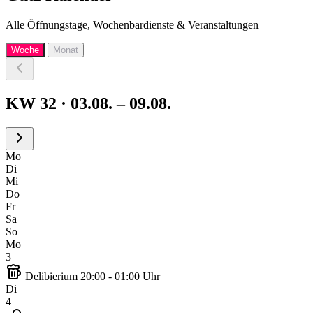
Alle Öffnungstage, Wochenbardienste & Veranstaltungen
Woche
Monat
KW 32 · 03.08. – 09.08.
Mo
Di
Mi
Do
Fr
Sa
So
Mo
3
Delibierium
20:00 - 01:00 Uhr
Di
4